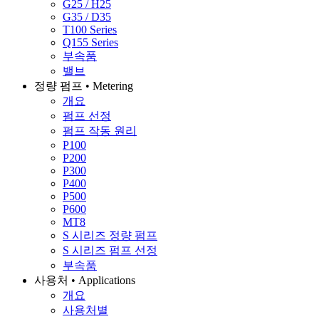
G25 / H25
G35 / D35
T100 Series
Q155 Series
부속품
밸브
정량 펌프 • Metering
개요
펌프 선정
펌프 작동 원리
P100
P200
P300
P400
P500
P600
MT8
S 시리즈 정량 펌프
S 시리즈 펌프 선정
부속품
사용처 • Applications
개요
사용처별