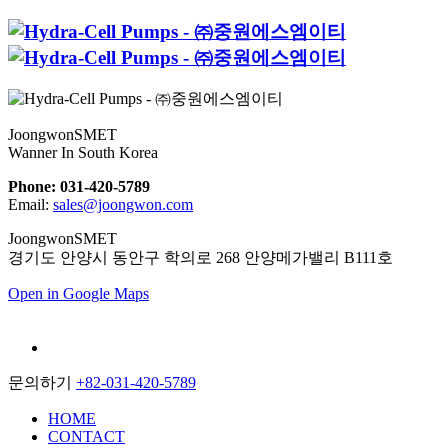
JoongwonSMET
Wanner In South Korea
Phone: 031-420-5789
Email:
sales@joongwon.com
JoongwonSMET
경기도 안양시 동안구 학의로 268 안양메가밸리 B111호
Open in Google Maps
문의하기
+82-031-420-5789
HOME
CONTACT