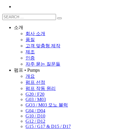
소개
회사 소개
품질
고객 맞춤형 제작
제조
인증
자주 묻는 질문들
펌프 • Pumps
개요
펌프 선정
펌프 작동 원리
G20 / F20
G03 / M03
GO3 / M03 모노 블럭
G04 / D04
G10 / D10
G12 / D12
G15 / G17 & D15 / D17