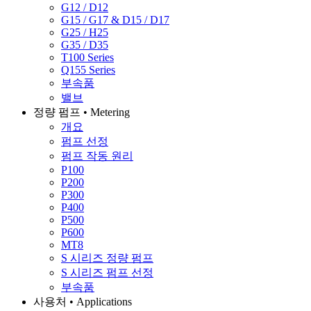
G12 / D12
G15 / G17 & D15 / D17
G25 / H25
G35 / D35
T100 Series
Q155 Series
부속품
밸브
정량 펌프 • Metering
개요
펌프 선정
펌프 작동 원리
P100
P200
P300
P400
P500
P600
MT8
S 시리즈 정량 펌프
S 시리즈 펌프 선정
부속품
사용처 • Applications