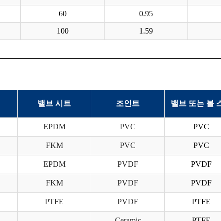
60
0.95
100
1.59
밸브 시트
조인트
밸브 또는 볼 
EPDM
PVC
PVC
FKM
PVC
PVC
EPDM
PVDF
PVDF
FKM
PVDF
PVDF
PTFE
PVDF
PTFE
–
Ceramic
PTFE