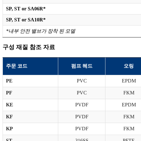
SP, ST or SA06R*
SP, ST or SA10R*
*내부 안전 밸브가 장착 된 모델
구성 재질 참조 자료
주문 코드
펌프 헤드
오링
PE
PVC
EPDM
PF
PVC
FKM
KE
PVDF
EPDM
KF
PVDF
FKM
KP
PVDF
FKM
ST
316SS
PFTE