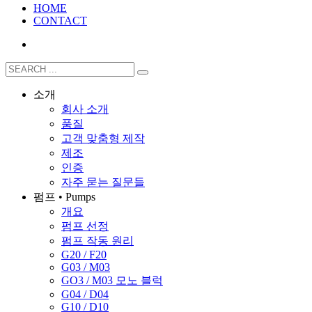
HOME
CONTACT
소개
회사 소개
품질
고객 맞춤형 제작
제조
인증
자주 묻는 질문들
펌프 • Pumps
개요
펌프 선정
펌프 작동 원리
G20 / F20
G03 / M03
GO3 / M03 모노 블럭
G04 / D04
G10 / D10