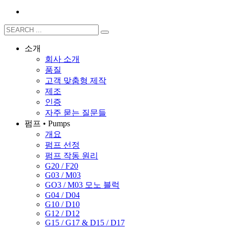
소개
회사 소개
품질
고객 맞춤형 제작
제조
인증
자주 묻는 질문들
펌프 • Pumps
개요
펌프 선정
펌프 작동 원리
G20 / F20
G03 / M03
GO3 / M03 모노 블럭
G04 / D04
G10 / D10
G12 / D12
G15 / G17 & D15 / D17