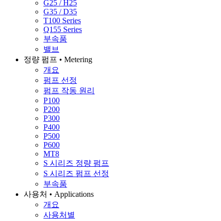
G25 / H25
G35 / D35
T100 Series
Q155 Series
부속품
밸브
정량 펌프 • Metering
개요
펌프 선정
펌프 작동 원리
P100
P200
P300
P400
P500
P600
MT8
S 시리즈 정량 펌프
S 시리즈 펌프 선정
부속품
사용처 • Applications
개요
사용처별