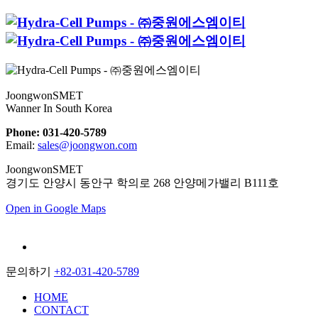
JoongwonSMET
Wanner In South Korea
Phone: 031-420-5789
Email:
sales@joongwon.com
JoongwonSMET
경기도 안양시 동안구 학의로 268 안양메가밸리 B111호
Open in Google Maps
문의하기
+82-031-420-5789
HOME
CONTACT