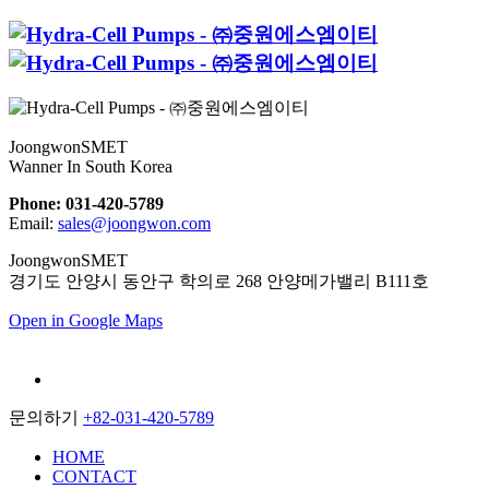
JoongwonSMET
Wanner In South Korea
Phone: 031-420-5789
Email:
sales@joongwon.com
JoongwonSMET
경기도 안양시 동안구 학의로 268 안양메가밸리 B111호
Open in Google Maps
문의하기
+82-031-420-5789
HOME
CONTACT