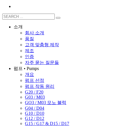
소개
회사 소개
품질
고객 맞춤형 제작
제조
인증
자주 묻는 질문들
펌프 • Pumps
개요
펌프 선정
펌프 작동 원리
G20 / F20
G03 / M03
GO3 / M03 모노 블럭
G04 / D04
G10 / D10
G12 / D12
G15 / G17 & D15 / D17