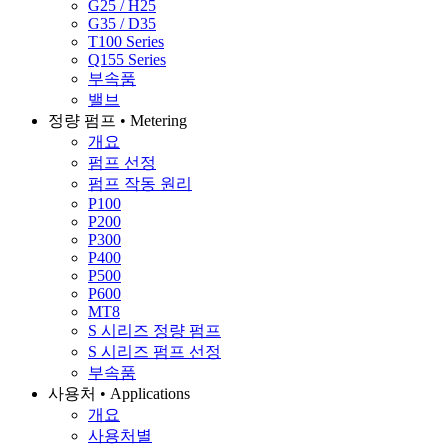
G25 / H25
G35 / D35
T100 Series
Q155 Series
부속품
밸브
정량 펌프 • Metering
개요
펌프 선정
펌프 작동 원리
P100
P200
P300
P400
P500
P600
MT8
S 시리즈 정량 펌프
S 시리즈 펌프 선정
부속품
사용처 • Applications
개요
사용처별