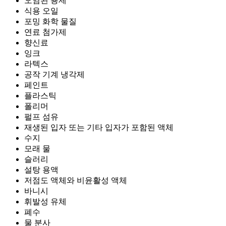
오염된 용제
식용 오일
포밍 화학 물질
연료 첨가제
향신료
잉크
라텍스
공작 기계 냉각제
페인트
플라스틱
폴리머
펄프 섬유
재생된 입자 또는 기타 입자가 포함된 액체
수지
모래 물
슬러리
설탕 용액
저점도 액체와 비윤활성 액체
바니시
휘발성 유체
폐수
물 분사