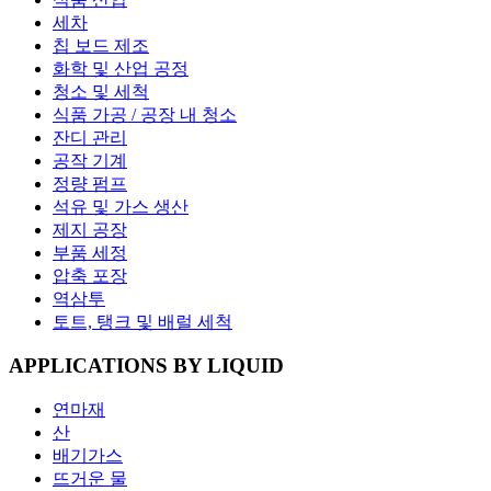
세차
칩 보드 제조
화학 및 산업 공정
청소 및 세척
식품 가공 / 공장 내 청소
잔디 관리
공작 기계
정량 펌프
석유 및 가스 생산
제지 공장
부품 세정
압축 포장
역삼투
토트, 탱크 및 배럴 세척
APPLICATIONS BY LIQUID
연마재
산
배기가스
뜨거운 물